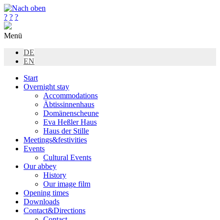
?
?
?
Menü
DE
EN
Start
Overnight stay
Accommodations
Äbtissinnenhaus
Domänenscheune
Eva Heßler Haus
Haus der Stille
Meetings&festivities
Events
Cultural Events
Our abbey
History
Our image film
Opening times
Downloads
Contact&Directions
Contact