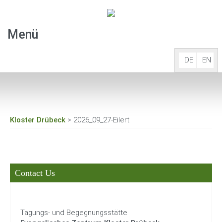
Menü
DE
EN
Start
Overnight stay
Kloster Drübeck
> 2026_09_27-Eilert
Meetings&festivities
Events
Contact Us
Our abbey
Opening times
Tagungs- und Begegnungsstätte