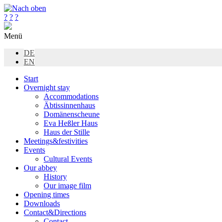
?
?
?
Menü
DE
EN
Start
Overnight stay
Accommodations
Äbtissinnenhaus
Domänenscheune
Eva Heßler Haus
Haus der Stille
Meetings&festivities
Events
Cultural Events
Our abbey
History
Our image film
Opening times
Downloads
Contact&Directions
Contact