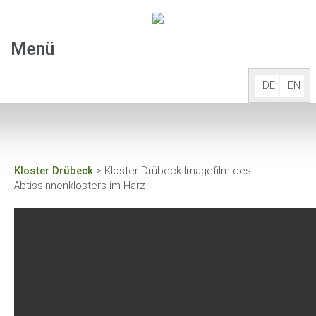
Menü
DE
EN
Start
Overnight stay
Kloster Drübeck
> Kloster Drübeck Imagefilm des
Äbtissinnenklosters im Harz
Meetings&festivities
Events
Our abbey
Opening times