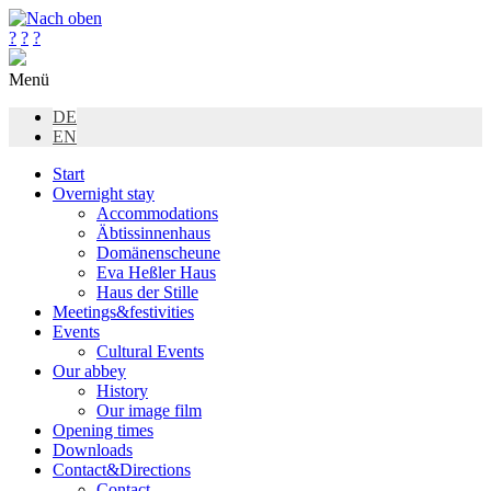
?
?
?
Menü
DE
EN
Start
Overnight stay
Accommodations
Äbtissinnenhaus
Domänenscheune
Eva Heßler Haus
Haus der Stille
Meetings&festivities
Events
Cultural Events
Our abbey
History
Our image film
Opening times
Downloads
Contact&Directions
Contact