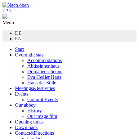
?
?
?
Menü
DE
EN
Start
Overnight stay
Accommodations
Äbtissinnenhaus
Domänenscheune
Eva Heßler Haus
Haus der Stille
Meetings&festivities
Events
Cultural Events
Our abbey
History
Our image film
Opening times
Downloads
Contact&Directions
Contact