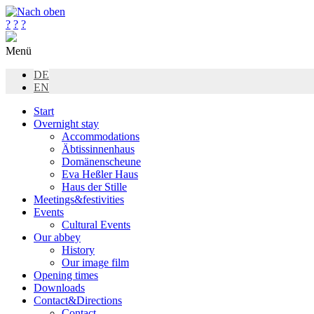
?
?
?
Menü
DE
EN
Start
Overnight stay
Accommodations
Äbtissinnenhaus
Domänenscheune
Eva Heßler Haus
Haus der Stille
Meetings&festivities
Events
Cultural Events
Our abbey
History
Our image film
Opening times
Downloads
Contact&Directions
Contact