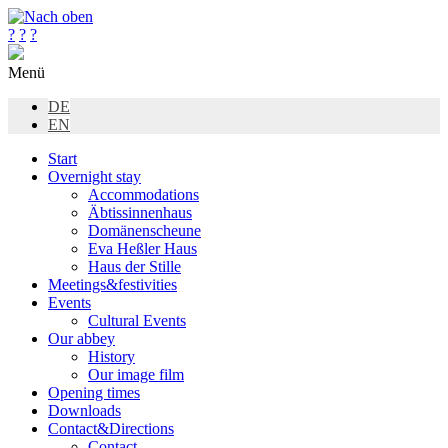
?
?
?
Menü
DE
EN
Start
Overnight stay
Accommodations
Äbtissinnenhaus
Domänenscheune
Eva Heßler Haus
Haus der Stille
Meetings&festivities
Events
Cultural Events
Our abbey
History
Our image film
Opening times
Downloads
Contact&Directions
Contact