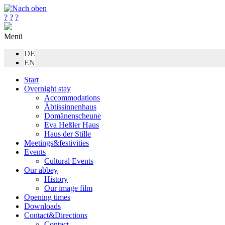
?
?
?
Menü
DE
EN
Start
Overnight stay
Accommodations
Äbtissinnenhaus
Domänenscheune
Eva Heßler Haus
Haus der Stille
Meetings&festivities
Events
Cultural Events
Our abbey
History
Our image film
Opening times
Downloads
Contact&Directions
Contact