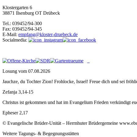
Klostergarten 6
38871 Ilsenburg OT Drübeck
Tel.: 039452/94-300
Fax: 039452/94-345
E-Mail:
empfang@kloster-druebeck.de
Socialmedia:
Losung vom 07.08.2026
Jauchze, du Tochter Zion! Frohlocke, Israel! Freue dich und sei f
Zefanja 3,14-15
Christus ist gekommen und hat im Evangelium Frieden verkündigt euch
Epheser 2,17
© Evangelische Brüder-Unität – Herrnhuter Brüdergemeine www.ebu.d
Weitere Tagungs- & Begegnungsstätten