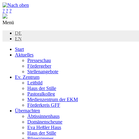
?
?
?
Menü
DE
EN
Start
Aktuelles
Presseschau
Fördergeber
Stellenangebote
Ev. Zentrum
Leitbild
Haus der Stille
Pastoralkolleg
Medienzentrum der EKM
Förderkreis GFF
Übernachten
Äbtissinnenhaus
Domänenscheune
Eva Heßler Haus
Haus der Stille
Pilgerzimmer