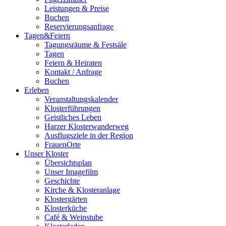
Leistungen & Preise
Buchen
Reservierungsanfrage
Tagen&Feiern
Tagungsräume & Festsäle
Tagen
Feiern & Heiraten
Kontakt / Anfrage
Buchen
Erleben
Veranstaltungskalender
Klosterführungen
Geistliches Leben
Harzer Klosterwanderweg
Ausflugsziele in der Region
FrauenOrte
Unser Kloster
Übersichtsplan
Unser Imagefilm
Geschichte
Kirche & Klosteranlage
Klostergärten
Klosterküche
Café & Weinstube