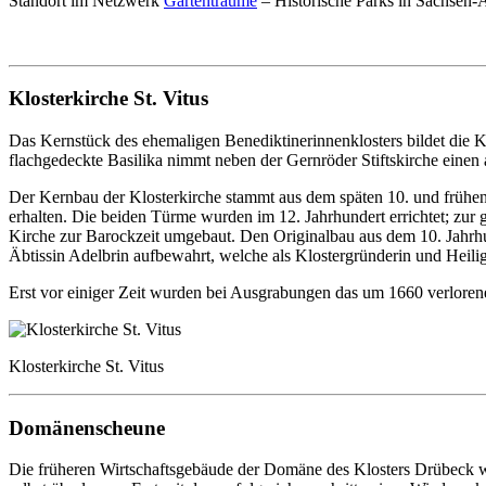
Standort im Netzwerk
Gartenträume
– Historische Parks in Sachsen-A
Klosterkirche St. Vitus
Das Kernstück des ehemaligen Benediktinerinnenklosters bildet die K
flachgedeckte Basilika nimmt neben der Gernröder Stiftskirche einen 
Der Kernbau der Klosterkirche stammt aus dem späten 10. und frühen
erhalten. Die beiden Türme wurden im 12. Jahrhundert errichtet; zur
Kirche zur Barockzeit umgebaut. Den Originalbau aus dem 10. Jahrhu
Äbtissin Adelbrin aufbewahrt, welche als Klostergründerin und Heilige
Erst vor einiger Zeit wurden bei Ausgrabungen das um 1660 verloren
Klosterkirche St. Vitus
Domänenscheune
Die früheren Wirtschaftsgebäude der Domäne des Klosters Drübeck war