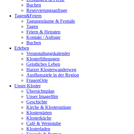
Buchen
Reservierungsanfrage
Tagen&Feiern
Tagungsräume & Festsäle
Tagen
Feiern & Heiraten
Kontakt / Anfrage
Buchen
Erleben
Veranstaltungskalender
Klosterführungen
Geistliches Leben
Harzer Klosterwanderweg
Ausflugsziele in der Region
FrauenOrte
Unser Kloster
Übersichtsplan
Unser Imagefilm
Geschichte
Kirche & Klosteranlage
Klostergärten
Klosterküche
Café & Weinstube
Klosterladen