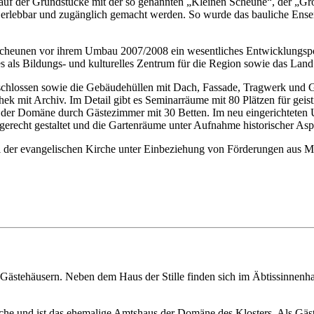
ankauf der Grundstücke mit der so genannten „Kleinen Scheune“, der „
erlebbar und zugänglich gemacht werden. So wurde das bauliche Ense
cheunen vor ihrem Umbau 2007/2008 ein wesentliches Entwicklungspot
ses als Bildungs- und kulturelles Zentrum für die Region sowie das Land
hlossen sowie die Gebäudehüllen mit Dach, Fassade, Tragwerk und Gr
k mit Archiv. Im Detail gibt es Seminarräume mit 80 Plätzen für geis
n der Domäne durch Gästezimmer mit 30 Betten. Im neu eingerichteten
erecht gestaltet und die Gartenräume unter Aufnahme historischer Asp
 der evangelischen Kirche unter Einbeziehung von Förderungen aus Mi
 Gästehäusern. Neben dem Haus der Stille finden sich im Äbtissinnenh
rche und ist das ehemalige Amtshaus der Domäne des Klosters. Als Gäst