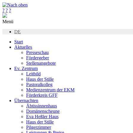
?
?
?
Menü
DE
Start
Aktuelles
Presseschau
Fördergeber
Stellenangebote
Ev. Zentrum
Leitbild
Haus der Stille
Pastoralkolleg
Medienzentrum der EKM
Förderkreis GFF
Übernachten
Äbtissinnenhaus
Domänenscheune
Eva Heßler Haus
Haus der Stille
Pilgerzimmer
Leistungen & Preise