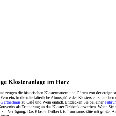
ige Klosteranlage im Harz
te zeugen die historischen Klostermauern und Gärten von der ereignisre
rn ein, in die mittelalterliche Atmosphäre des Klosters einzutauchen
e
Gärtnerhaus
zu Café und Wein einlädt. Entdecken Sie bei einer
Führu
Souvenirs als Erinnerung an das Kloster Drübeck erwerben. Wenn Sie ei
zur Verfügung. Das Kloster Drübeck ist Tourismusstätte mit großer A