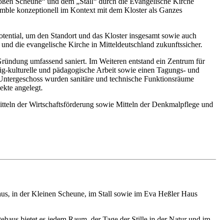
Großen Scheune“ und dem „Stall“ durch die Evangelische Kirche
mble konzeptionell im Kontext mit dem Kloster als Ganzes
ential, um den Standort und das Kloster insgesamt sowie auch
 und die evangelische Kirche in Mitteldeutschland zukunftssicher.
ündung umfassend saniert. Im Weiteren entstand ein Zentrum für
tig-kulturelle und pädagogische Arbeit sowie einen Tagungs- und
 Untergeschoss wurden sanitäre und technische Funktionsräume
ekte angelegt.
tteln der Wirtschaftsförderung sowie Mitteln der Denkmalpflege und
aus, in der Kleinen Scheune, im Stall sowie im Eva Heßler Haus
ehaus bietet es jedem Raum, der Tage der Stille in der Natur und im