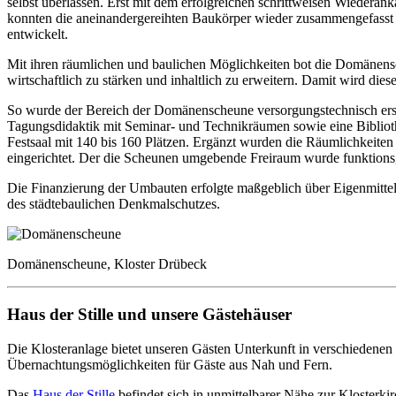
selbst überlassen. Erst mit dem erfolgreichen schrittweisen Wieder
konnten die aneinandergereihten Baukörper wieder zusammengefasst 
entwickelt.
Mit ihren räumlichen und baulichen Möglichkeiten bot die Domänens
wirtschaftlich zu stärken und inhaltlich zu erweitern. Damit wird die
So wurde der Bereich der Domänenscheune versorgungstechnisch ersc
Tagungsdidaktik mit Seminar- und Technikräumen sowie eine Bibliothe
Festsaal mit 140 bis 160 Plätzen. Ergänzt wurden die Räumlichkeite
eingerichtet. Der die Scheunen umgebende Freiraum wurde funktionsg
Die Finanzierung der Umbauten erfolgte maßgeblich über Eigenmittel
des städtebaulichen Denkmalschutzes.
Domänenscheune, Kloster Drübeck
Haus der Stille und unsere Gästehäuser
Die Klosteranlage bietet unseren Gästen Unterkunft in verschiedenen
Übernachtungsmöglichkeiten für Gäste aus Nah und Fern.
Das
Haus der Stille
befindet sich in unmittelbarer Nähe zur Klosterki