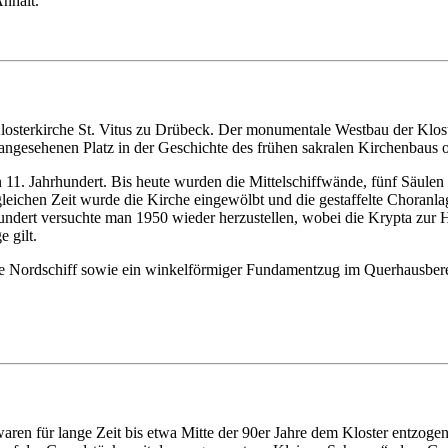
nhalt.
losterkirche St. Vitus zu Drübeck. Der monumentale Westbau der Kloste
angesehenen Platz in der Geschichte des frühen sakralen Kirchenbaus ot
 11. Jahrhundert. Bis heute wurden die Mittelschiffwände, fünf Säule
 gleichen Zeit wurde die Kirche eingewölbt und die gestaffelte Chora
ndert versuchte man 1950 wieder herzustellen, wobei die Krypta zur Hä
 gilt.
e Nordschiff sowie ein winkelförmiger Fundamentzug im Querhausberei
en für lange Zeit bis etwa Mitte der 90er Jahre dem Kloster entzogen 