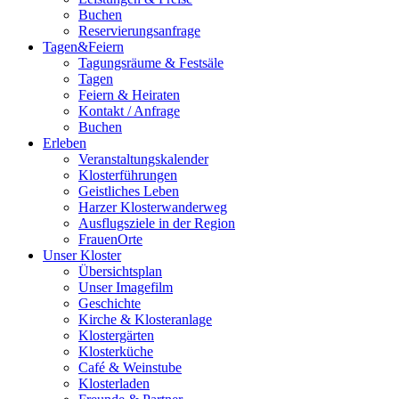
Buchen
Reservierungsanfrage
Tagen&Feiern
Tagungsräume & Festsäle
Tagen
Feiern & Heiraten
Kontakt / Anfrage
Buchen
Erleben
Veranstaltungskalender
Klosterführungen
Geistliches Leben
Harzer Klosterwanderweg
Ausflugsziele in der Region
FrauenOrte
Unser Kloster
Übersichtsplan
Unser Imagefilm
Geschichte
Kirche & Klosteranlage
Klostergärten
Klosterküche
Café & Weinstube
Klosterladen