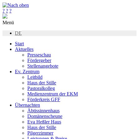
?
?
?
Menü
DE
Start
Aktuelles
Presseschau
Fördergeber
Stellenangebote
Ev. Zentrum
Leitbild
Haus der Stille
Pastoralkolleg
Medienzentrum der EKM
Förderkreis GFF
Übernachten
Äbtissinnenhaus
Domänenscheune
Eva Heßler Haus
Haus der Stille
Pilgerzimmer
Leistungen & Preise