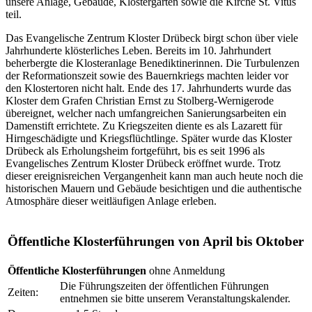
unsere Anlage, Gebäude, Klostergärten sowie die Kirche St. Vitus
teil.
Das Evangelische Zentrum Kloster Drübeck birgt schon über viele
Jahrhunderte klösterliches Leben. Bereits im 10. Jahrhundert
beherbergte die Klosteranlage Benediktinerinnen. Die Turbulenzen
der Reformationszeit sowie des Bauernkriegs machten leider vor
den Klostertoren nicht halt. Ende des 17. Jahrhunderts wurde das
Kloster dem Grafen Christian Ernst zu Stolberg-Wernigerode
übereignet, welcher nach umfangreichen Sanierungsarbeiten ein
Damenstift errichtete. Zu Kriegszeiten diente es als Lazarett für
Hirngeschädigte und Kriegsflüchtlinge. Später wurde das Kloster
Drübeck als Erholungsheim fortgeführt, bis es seit 1996 als
Evangelisches Zentrum Kloster Drübeck eröffnet wurde. Trotz
dieser ereignisreichen Vergangenheit kann man auch heute noch die
historischen Mauern und Gebäude besichtigen und die authentische
Atmosphäre dieser weitläufigen Anlage erleben.
Öffentliche Klosterführungen von April bis Oktober
Öffentliche Klosterführungen
ohne Anmeldung
Die Führungszeiten der öffentlichen Führungen
Zeiten:
entnehmen sie bitte unserem Veranstaltungskalender.