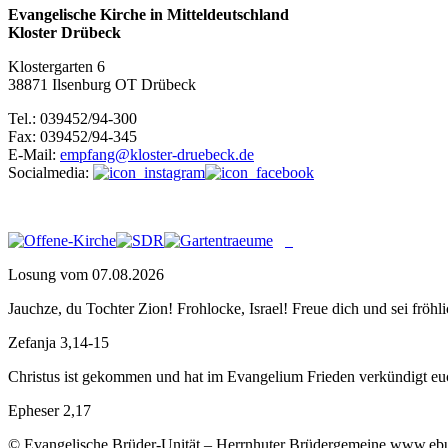
Evangelische Kirche in Mitteldeutschland
Kloster Drübeck
Klostergarten 6
38871 Ilsenburg OT Drübeck
Tel.: 039452/94-300
Fax: 039452/94-345
E-Mail:
empfang@kloster-druebeck.de
Socialmedia:
Losung vom 07.08.2026
Jauchze, du Tochter Zion! Frohlocke, Israel! Freue dich und sei f
Zefanja 3,14-15
Christus ist gekommen und hat im Evangelium Frieden verkündigt euch
Epheser 2,17
© Evangelische Brüder-Unität – Herrnhuter Brüdergemeine www.ebu.d