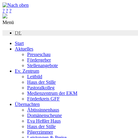
?
?
?
Menü
DE
Start
Aktuelles
Presseschau
Fördergeber
Stellenangebote
Ev. Zentrum
Leitbild
Haus der Stille
Pastoralkolleg
Medienzentrum der EKM
Förderkreis GFF
Übernachten
Äbtissinnenhaus
Domänenscheune
Eva Heßler Haus
Haus der Stille
Pilgerzimmer
Leistungen & Preise