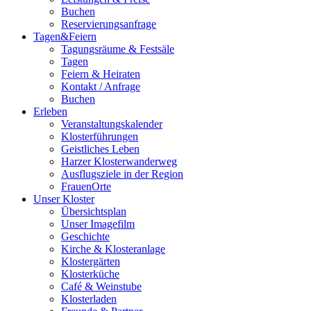
Buchen
Reservierungsanfrage
Tagen&Feiern
Tagungsräume & Festsäle
Tagen
Feiern & Heiraten
Kontakt / Anfrage
Buchen
Erleben
Veranstaltungskalender
Klosterführungen
Geistliches Leben
Harzer Klosterwanderweg
Ausflugsziele in der Region
FrauenOrte
Unser Kloster
Übersichtsplan
Unser Imagefilm
Geschichte
Kirche & Klosteranlage
Klostergärten
Klosterküche
Café & Weinstube
Klosterladen