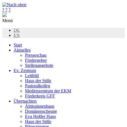
?
?
?
Menü
DE
EN
Start
Aktuelles
Presseschau
Fördergeber
Stellenangebote
Ev. Zentrum
Leitbild
Haus der Stille
Pastoralkolleg
Medienzentrum der EKM
Förderkreis GFF
Übernachten
Äbtissinnenhaus
Domänenscheune
Eva Heßler Haus
Haus der Stille
Pilgerzimmer