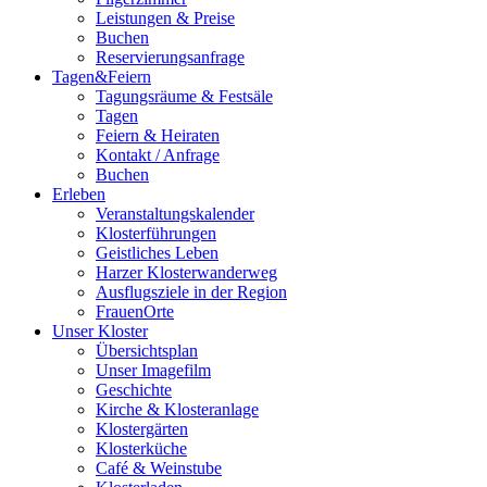
Leistungen & Preise
Buchen
Reservierungsanfrage
Tagen&Feiern
Tagungsräume & Festsäle
Tagen
Feiern & Heiraten
Kontakt / Anfrage
Buchen
Erleben
Veranstaltungskalender
Klosterführungen
Geistliches Leben
Harzer Klosterwanderweg
Ausflugsziele in der Region
FrauenOrte
Unser Kloster
Übersichtsplan
Unser Imagefilm
Geschichte
Kirche & Klosteranlage
Klostergärten
Klosterküche
Café & Weinstube