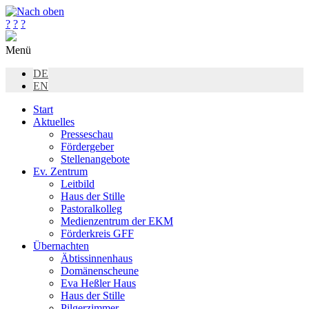
?
?
?
Menü
DE
EN
Start
Aktuelles
Presseschau
Fördergeber
Stellenangebote
Ev. Zentrum
Leitbild
Haus der Stille
Pastoralkolleg
Medienzentrum der EKM
Förderkreis GFF
Übernachten
Äbtissinnenhaus
Domänenscheune
Eva Heßler Haus
Haus der Stille
Pilgerzimmer