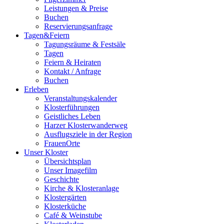
Leistungen & Preise
Buchen
Reservierungsanfrage
Tagen&Feiern
Tagungsräume & Festsäle
Tagen
Feiern & Heiraten
Kontakt / Anfrage
Buchen
Erleben
Veranstaltungskalender
Klosterführungen
Geistliches Leben
Harzer Klosterwanderweg
Ausflugsziele in der Region
FrauenOrte
Unser Kloster
Übersichtsplan
Unser Imagefilm
Geschichte
Kirche & Klosteranlage
Klostergärten
Klosterküche
Café & Weinstube