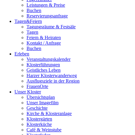
Leistungen & Preise
Buchen
Reservierungsanfrage
Tagen&Feiern
Tagungsräume & Festsäle
Tagen
Feiern & Heiraten
Kontakt / Anfrage
Buchen
Erleben
Veranstaltungskalender
Klosterführungen
Geistliches Leben
Harzer Klosterwanderweg
Ausflugsziele in der Region
FrauenOrte
Unser Kloster
Übersichtsplan
Unser Imagefilm
Geschichte
Kirche & Klosteranlage
Klostergärten
Klosterküche
Café & Weinstube