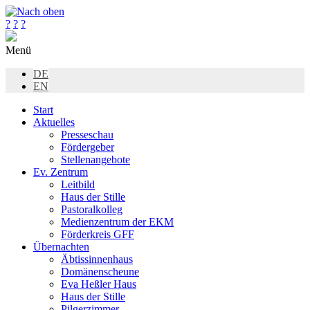
?
?
?
Menü
DE
EN
Start
Aktuelles
Presseschau
Fördergeber
Stellenangebote
Ev. Zentrum
Leitbild
Haus der Stille
Pastoralkolleg
Medienzentrum der EKM
Förderkreis GFF
Übernachten
Äbtissinnenhaus
Domänenscheune
Eva Heßler Haus
Haus der Stille
Pilgerzimmer