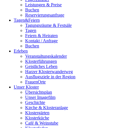
Leistungen & Preise
Buchen
Reservierungsanfrage
Tagen&Feiern
Tagungsräume & Festsäle
Tagen
Feiern & Heiraten
Kontakt / Anfrage
Buchen
Erleben
Veranstaltungskalender
Klosterführungen
Geistliches Leben
Harzer Klosterwanderweg
Ausflugsziele in der Region
FrauenOrte
Unser Kloster
Übersichtsplan
Unser Imagefilm
Geschichte
Kirche & Klosteranlage
Klostergärten
Klosterküche
Café & Weinstube