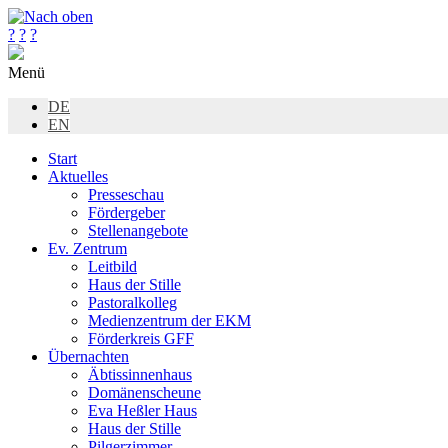
?
?
?
Menü
DE
EN
Start
Aktuelles
Presseschau
Fördergeber
Stellenangebote
Ev. Zentrum
Leitbild
Haus der Stille
Pastoralkolleg
Medienzentrum der EKM
Förderkreis GFF
Übernachten
Äbtissinnenhaus
Domänenscheune
Eva Heßler Haus
Haus der Stille
Pilgerzimmer