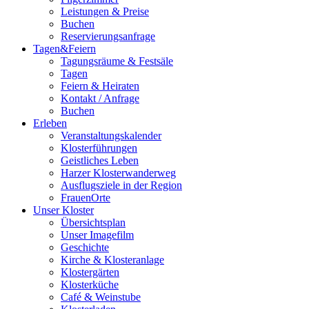
Leistungen & Preise
Buchen
Reservierungsanfrage
Tagen&Feiern
Tagungsräume & Festsäle
Tagen
Feiern & Heiraten
Kontakt / Anfrage
Buchen
Erleben
Veranstaltungskalender
Klosterführungen
Geistliches Leben
Harzer Klosterwanderweg
Ausflugsziele in der Region
FrauenOrte
Unser Kloster
Übersichtsplan
Unser Imagefilm
Geschichte
Kirche & Klosteranlage
Klostergärten
Klosterküche
Café & Weinstube