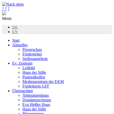
?
?
?
Menü
DE
EN
Start
Aktuelles
Presseschau
Fördergeber
Stellenangebote
Ev. Zentrum
Leitbild
Haus der Stille
Pastoralkolleg
Medienzentrum der EKM
Förderkreis GFF
Übernachten
Äbtissinnenhaus
Domänenscheune
Eva Heßler Haus
Haus der Stille
Pilgerzimmer