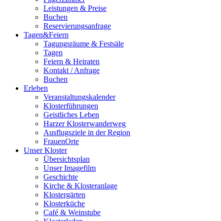
Leistungen & Preise
Buchen
Reservierungsanfrage
Tagen&Feiern
Tagungsräume & Festsäle
Tagen
Feiern & Heiraten
Kontakt / Anfrage
Buchen
Erleben
Veranstaltungskalender
Klosterführungen
Geistliches Leben
Harzer Klosterwanderweg
Ausflugsziele in der Region
FrauenOrte
Unser Kloster
Übersichtsplan
Unser Imagefilm
Geschichte
Kirche & Klosteranlage
Klostergärten
Klosterküche
Café & Weinstube