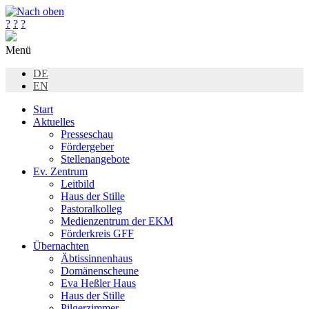
?
?
?
Menü
DE
EN
Start
Aktuelles
Presseschau
Fördergeber
Stellenangebote
Ev. Zentrum
Leitbild
Haus der Stille
Pastoralkolleg
Medienzentrum der EKM
Förderkreis GFF
Übernachten
Äbtissinnenhaus
Domänenscheune
Eva Heßler Haus
Haus der Stille
Pilgerzimmer