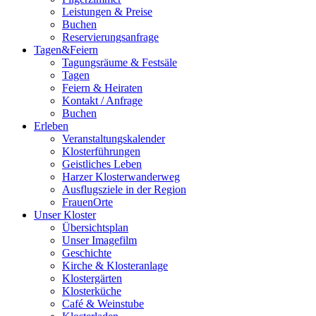
Leistungen & Preise
Buchen
Reservierungsanfrage
Tagen&Feiern
Tagungsräume & Festsäle
Tagen
Feiern & Heiraten
Kontakt / Anfrage
Buchen
Erleben
Veranstaltungskalender
Klosterführungen
Geistliches Leben
Harzer Klosterwanderweg
Ausflugsziele in der Region
FrauenOrte
Unser Kloster
Übersichtsplan
Unser Imagefilm
Geschichte
Kirche & Klosteranlage
Klostergärten
Klosterküche
Café & Weinstube