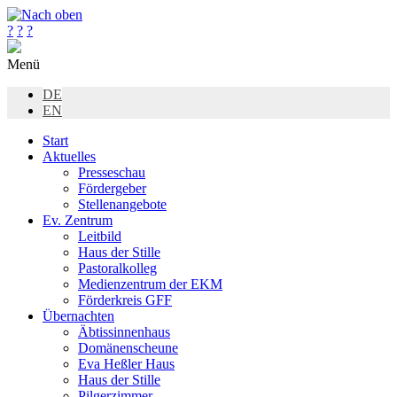
?
?
?
Menü
DE
EN
Start
Aktuelles
Presseschau
Fördergeber
Stellenangebote
Ev. Zentrum
Leitbild
Haus der Stille
Pastoralkolleg
Medienzentrum der EKM
Förderkreis GFF
Übernachten
Äbtissinnenhaus
Domänenscheune
Eva Heßler Haus
Haus der Stille
Pilgerzimmer