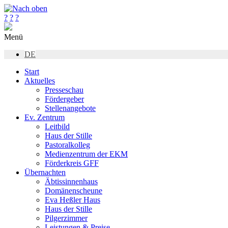
?
?
?
Menü
DE
Start
Aktuelles
Presseschau
Fördergeber
Stellenangebote
Ev. Zentrum
Leitbild
Haus der Stille
Pastoralkolleg
Medienzentrum der EKM
Förderkreis GFF
Übernachten
Äbtissinnenhaus
Domänenscheune
Eva Heßler Haus
Haus der Stille
Pilgerzimmer
Leistungen & Preise